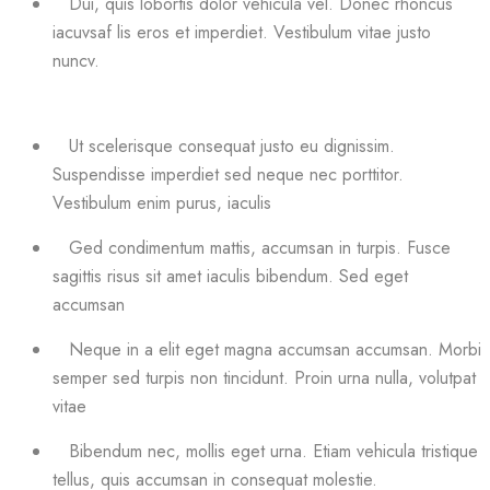
Dui, quis lobortis dolor vehicula vel. Donec rhoncus
iacuvsaf lis eros et imperdiet. Vestibulum vitae justo
nuncv.
Ut scelerisque consequat justo eu dignissim.
Suspendisse imperdiet sed neque nec porttitor.
Vestibulum enim purus, iaculis
Ged condimentum mattis, accumsan in turpis. Fusce
sagittis risus sit amet iaculis bibendum. Sed eget
accumsan
Neque in a elit eget magna accumsan accumsan. Morbi
semper sed turpis non tincidunt. Proin urna nulla, volutpat
vitae
Bibendum nec, mollis eget urna. Etiam vehicula tristique
tellus, quis accumsan in consequat molestie.