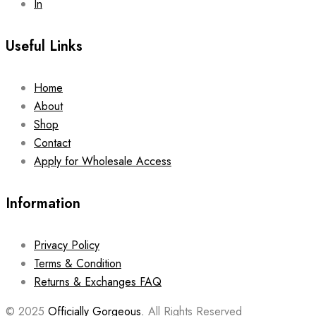
In
Useful Links
Home
About
Shop
Contact
Apply for Wholesale Access
Information
Privacy Policy
Terms & Condition
Returns & Exchanges FAQ
© 2025
Officially Gorgeous.
All Rights Reserved