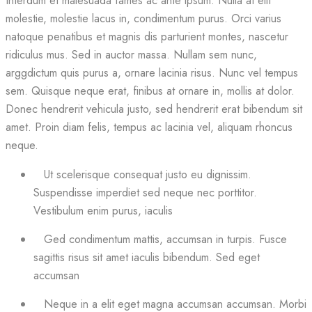
Interdum et malesuada fames ac ante ipsum. Nulla at elit
molestie, molestie lacus in, condimentum purus. Orci varius
natoque penatibus et magnis dis parturient montes, nascetur
ridiculus mus. Sed in auctor massa. Nullam sem nunc,
arggdictum quis purus a, ornare lacinia risus. Nunc vel tempus
sem. Quisque neque erat, finibus at ornare in, mollis at dolor.
Donec hendrerit vehicula justo, sed hendrerit erat bibendum sit
amet. Proin diam felis, tempus ac lacinia vel, aliquam rhoncus
neque.
Ut scelerisque consequat justo eu dignissim.
Suspendisse imperdiet sed neque nec porttitor.
Vestibulum enim purus, iaculis
Ged condimentum mattis, accumsan in turpis. Fusce
sagittis risus sit amet iaculis bibendum. Sed eget
accumsan
Neque in a elit eget magna accumsan accumsan. Morbi