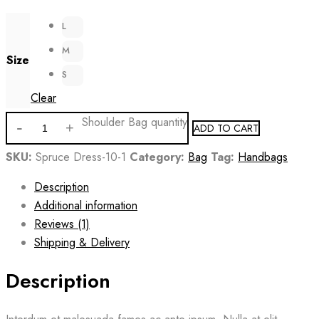
L
M
Size
S
Clear
Shoulder Bag quantity
ADD TO CART
SKU:
Spruce Dress-10-1
Category:
Bag
Tag:
Handbags
Description
Additional information
Reviews (1)
Shipping & Delivery
Description