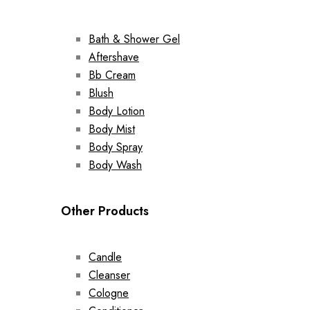
Bath & Shower Gel
Aftershave
Bb Cream
Blush
Body Lotion
Body Mist
Body Spray
Body Wash
Other Products
Candle
Cleanser
Cologne