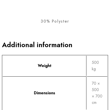
30% Polyster
Additional information
500
Weight
kg
70 ×
500
Dimensions
× 700
cm