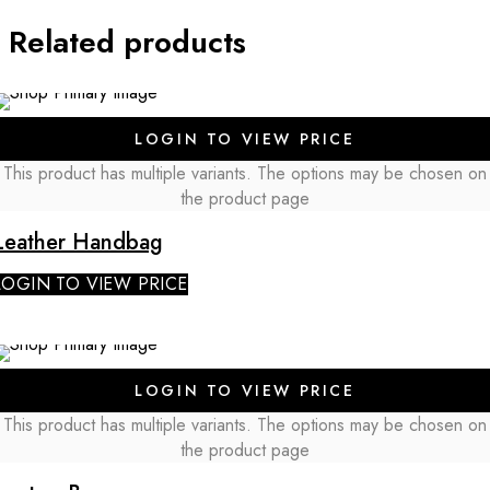
Related products
SALE
LOGIN TO VIEW PRICE
NEW
This product has multiple variants. The options may be chosen on
the product page
Leather Handbag
LOGIN TO VIEW PRICE
LOGIN TO VIEW PRICE
This product has multiple variants. The options may be chosen on
the product page